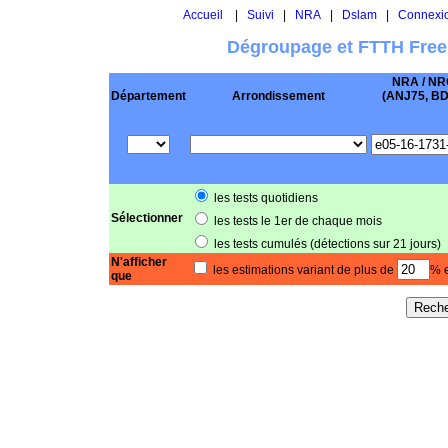
Accueil
|
Suivi
|
NRA
|
Dslam
|
Connexi
Dégroupage et FTTH Free
NRA / NR
Département
Arrondissement
(ANJ75, BD .
les tests quotidiens
Sélectionner
les tests le 1er de chaque mois
les tests cumulés (détections sur 21 jours)
N'afficher
les estimations variant de plus de
% e
que