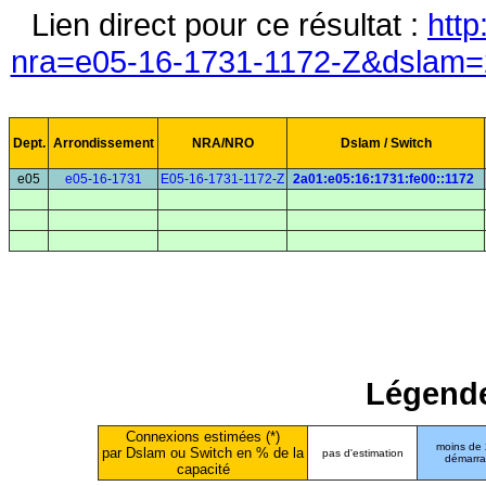
Lien direct pour ce résultat :
http
nra=e05-16-1731-1172-Z&dslam=2
Dept.
Arrondissement
NRA/NRO
Dslam / Switch
e05
e05-16-1731
E05-16-1731-1172-Z
2a01:e05:16:1731:fe00::1172
Légende
Connexions estimées (*)
moins de
par Dslam ou Switch en % de la
pas d'estimation
démarr
capacité