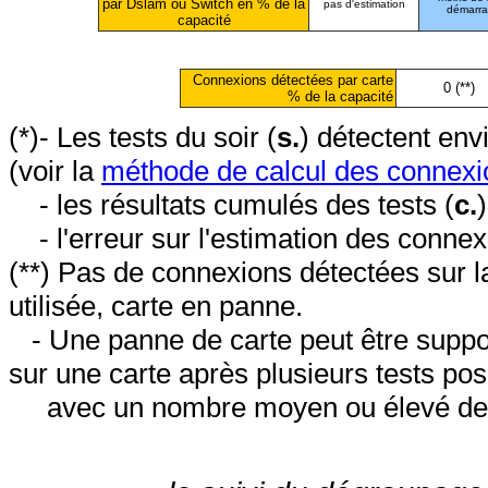
par Dslam ou Switch en % de la
pas d'estimation
démarr
capacité
Connexions détectées par carte
0 (**)
% de la capacité
(*)- Les tests du soir (
s.
) détectent en
(voir la
méthode de calcul des connexi
- les résultats cumulés des tests (
c.
- l'erreur sur l'estimation des conne
(**) Pas de connexions détectées sur l
utilisée, carte en panne.
- Une panne de carte peut être suppos
sur une carte après plusieurs tests posi
avec un nombre moyen ou élevé de 