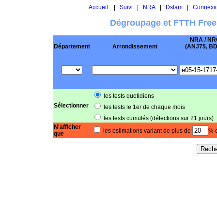
Accueil
|
Suivi
|
NRA
|
Dslam
|
Connexi
Dégroupage et FTTH Free
NRA / NR
Département
Arrondissement
(ANJ75, BD .
les tests quotidiens
Sélectionner
les tests le 1er de chaque mois
les tests cumulés (détections sur 21 jours)
N'afficher
les estimations variant de plus de
% e
que