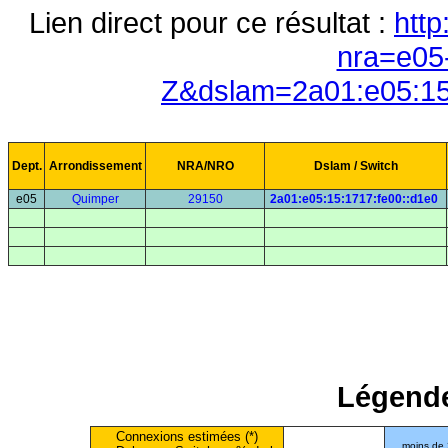
Lien direct pour ce résultat :
http
nra=e05
Z&dslam=2a01:e05:15
Dept.
Arrondissement
NRA/NRO
Dslam / Switch
e05
Quimper
29150
2a01:e05:15:1717:fe00::d1e0
Légende
Connexions estimées (*)
moins de