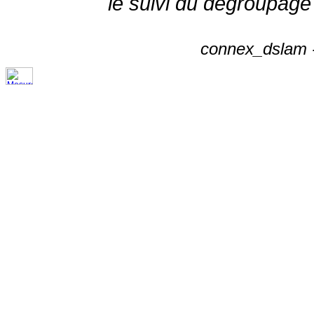
le suivi du dégroupage
connex_dslam -