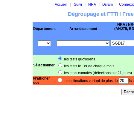
Accueil
|
Suivi
|
NRA
|
Dslam
|
Connexi
Dégroupage et FTTH Free
NRA / NR
Département
Arrondissement
(ANJ75, BD .
les tests quotidiens
Sélectionner
les tests le 1er de chaque mois
les tests cumulés (détections sur 21 jours)
N'afficher
les estimations variant de plus de
% e
que