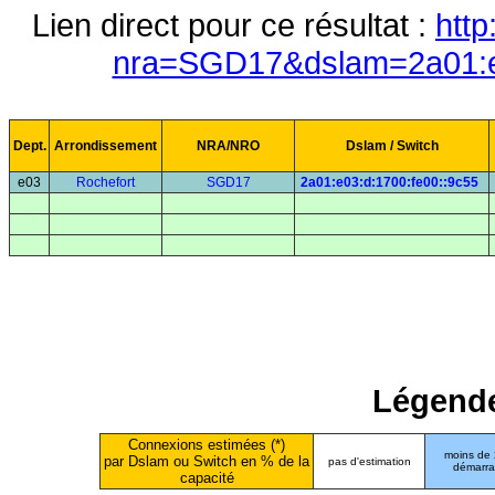
Lien direct pour ce résultat :
http
nra=SGD17&dslam=2a01:e0
Dept.
Arrondissement
NRA/NRO
Dslam / Switch
e03
Rochefort
SGD17
2a01:e03:d:1700:fe00::9c55
Légende
Connexions estimées (*)
moins de
par Dslam ou Switch en % de la
pas d'estimation
démarr
capacité