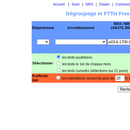
Accueil
|
Suivi
|
NRA
|
Dslam
|
Connexi
Dégroupage et FTTH Free
NRA / NR
Département
Arrondissement
(ANJ75, BD .
les tests quotidiens
Sélectionner
les tests le 1er de chaque mois
les tests cumulés (détections sur 21 jours)
N'afficher
les estimations variant de plus de
% e
que