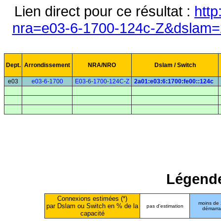
Lien direct pour ce résultat :
http
nra=e03-6-1700-124c-Z&dslam=2
Dept.
Arrondissement
NRA/NRO
Dslam / Switch
e03
e03-6-1700
E03-6-1700-124C-Z
2a01:e03:6:1700:fe00::124c
Légende
Connexions estimées (*)
moins de
par Dslam ou Switch en % de la
pas d'estimation
démarr
capacité