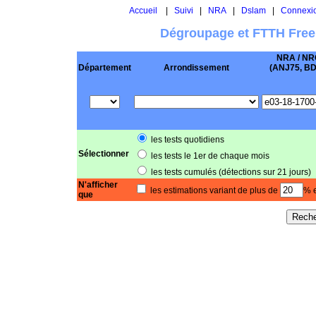
Accueil
|
Suivi
|
NRA
|
Dslam
|
Connexi
Dégroupage et FTTH Free
NRA / NR
Département
Arrondissement
(ANJ75, BD .
les tests quotidiens
Sélectionner
les tests le 1er de chaque mois
les tests cumulés (détections sur 21 jours)
N'afficher
les estimations variant de plus de
% e
que