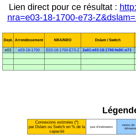
Lien direct pour ce résultat :
http
nra=e03-18-1700-e73-Z&dslam=2
Dept.
Arrondissement
NRA/NRO
Dslam / Switch
e03
e03-18-1700
E03-18-1700-E73-Z
2a01:e03:18:1700:fe00::e73
Légende
Connexions estimées (*)
moins de
par Dslam ou Switch en % de la
pas d'estimation
démarr
capacité