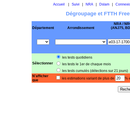
Accueil
|
Suivi
|
NRA
|
Dslam
|
Connexi
Dégroupage et FTTH Free
NRA / NR
Département
Arrondissement
(ANJ75, BD .
les tests quotidiens
Sélectionner
les tests le 1er de chaque mois
les tests cumulés (détections sur 21 jours)
N'afficher
les estimations variant de plus de
% e
que