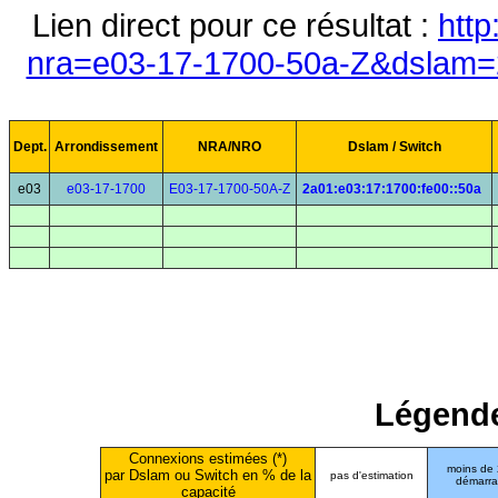
Lien direct pour ce résultat :
http
nra=e03-17-1700-50a-Z&dslam=2
Dept.
Arrondissement
NRA/NRO
Dslam / Switch
e03
e03-17-1700
E03-17-1700-50A-Z
2a01:e03:17:1700:fe00::50a
Légende
Connexions estimées (*)
moins de
par Dslam ou Switch en % de la
pas d'estimation
démarr
capacité