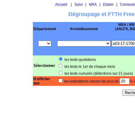
Accueil
|
Suivi
|
NRA
|
Dslam
|
Connexi
Dégroupage et FTTH Free
NRA / NR
Département
Arrondissement
(ANJ75, BD .
les tests quotidiens
Sélectionner
les tests le 1er de chaque mois
les tests cumulés (détections sur 21 jours)
N'afficher
les estimations variant de plus de
% e
que