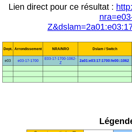
Lien direct pour ce résultat :
http
nra=e03
Z&dslam=2a01:e03:17
Dept.
Arrondissement
NRA/NRO
Dslam / Switch
E03-17-1700-1062-
e03
e03-17-1700
2a01:e03:17:1700:fe00::1062
Z
Légende