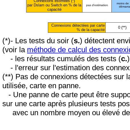
Connexions estimées (*)
moins de
par Dslam ou Switch en % de la
pas d'estimation
démarr
capacité
Connexions détectées par carte
0 (**)
% de la capacité
(*)- Les tests du soir (
s.
) détectent en
(voir la
méthode de calcul des connexi
- les résultats cumulés des tests (
c.
- l'erreur sur l'estimation des conne
(**) Pas de connexions détectées sur l
utilisée, carte en panne.
- Une panne de carte peut être suppos
sur une carte après plusieurs tests posi
avec un nombre moyen ou élevé de 