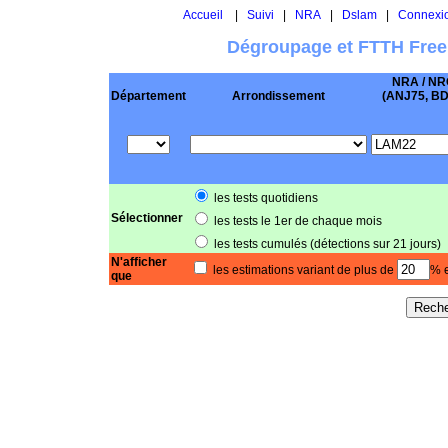
Accueil
|
Suivi
|
NRA
|
Dslam
|
Connexi
Dégroupage et FTTH Free
NRA / NR
Département
Arrondissement
(ANJ75, BD .
les tests quotidiens
Sélectionner
les tests le 1er de chaque mois
les tests cumulés (détections sur 21 jours)
N'afficher
les estimations variant de plus de
% e
que