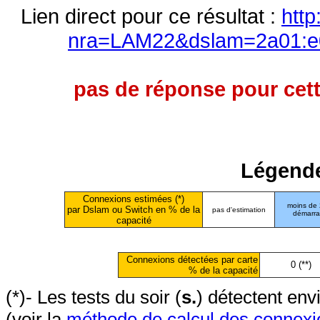
Lien direct pour ce résultat :
http
nra=LAM22&dslam=2a01:e0
pas de réponse pour cett
Légende
Connexions estimées (*)
moins de
par Dslam ou Switch en % de la
pas d'estimation
démarr
capacité
Connexions détectées par carte
0 (**)
% de la capacité
(*)- Les tests du soir (
s.
) détectent en
(voir la
méthode de calcul des connexi