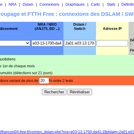
vi
|
NRA
|
Dslam
|
Connexions
|
Graphiques
|
Carto
|
Stats
|
Définiti
oupage et FTTH Free : connexions des DSLAM / S
NRA / NRO
Dslam /
dissement
(ANJ75, BD ...)
Switch
Adresse IP
Dé
:
Fi
quotidiens
le 1er de chaque mois
cumulés (détections sur 21 jours)
tions variant de plus de
% entre 2 tests
p://francois04.free.fr/connex_dslam.php?nra=e03-13-1700-da42-Z&dslam=2a01:e0