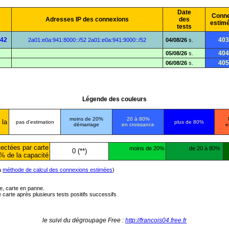
Date
Conne
Adresses IP des connexions
des
estim
tests
a42
403
2a01:e0a:941:8000::/52
2a01:e0a:941:9000::/52
04/08/26
s.
404
05/08/26
s.
405
06/08/26
s.
Légende des couleurs
moins de 20%
20 à 80%
 la
pas d'estimation
plus de 80%
démarrage
en croissance
e
ectées par carte
moins de 20%
de 20 à 80%
0 (**)
% de la capacité
la
méthode de calcul des connexions estimées
)
ée, carte en panne.
carte après plusieurs tests positifs successifs
le suivi du dégroupage Free :
http://francois04.free.fr