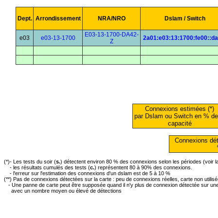
Dept.
Arrondissement
NRA/NRO
Dslam / Switch
E03-13-1700-DA42-
e03
e03-13-1700
2a01:e03:13:1700:fe00::d
Z
Connexions estimées (*)
par Dslam ou Switch en % de
capacité
Connexions dét
(*)- Les tests du soir (
s.
) détectent environ 80 % des connexions selon les périodes (voir 
- les résultats cumulés des tests (
c.
) représentent 80 à 90% des connexions.
- l'erreur sur l'estimation des connexions d'un dslam est de 5 à 10 %
(**) Pas de connexions détectées sur la carte : peu de connexions réelles, carte non utilis
- Une panne de carte peut être supposée quand il n'y plus de connexion détectée sur une 
avec un nombre moyen ou élevé de détections