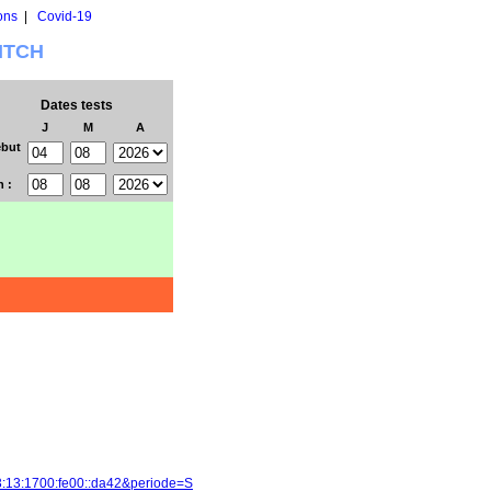
ons
|
Covid-19
WITCH
Dates tests
J
M
A
but
n :
3:13:1700:fe00::da42&periode=S