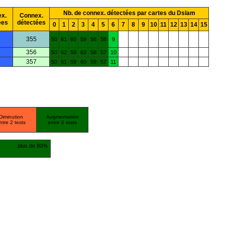
Nb. de connex. détectées par cartes du Dslam
x.
Connex.
ées
détectées
0
1
2
3
4
5
6
7
8
9
10
11
12
13
14
15
355
50
61
60
59
58
58
9
356
50
62
59
60
58
57
10
357
50
61
59
60
59
57
11
Diminution
Augmentation
ntre 2 tests
entre 2 tests
plus de 80%