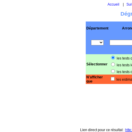
Accueil
|
Sui
Dégr
Département
Arron
les tests 
Sélectionner
les tests 
les tests 
N'afficher
les estima
que
Lien direct pour ce résultat :
htt