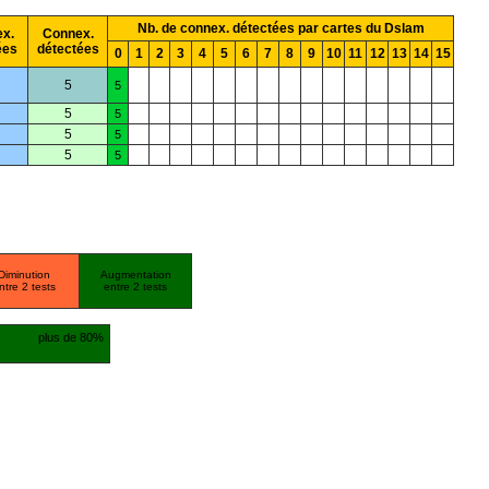
Nb. de connex. détectées par cartes du Dslam
x.
Connex.
ées
détectées
0
1
2
3
4
5
6
7
8
9
10
11
12
13
14
15
5
5
5
5
5
5
5
5
Diminution
Augmentation
ntre 2 tests
entre 2 tests
plus de 80%