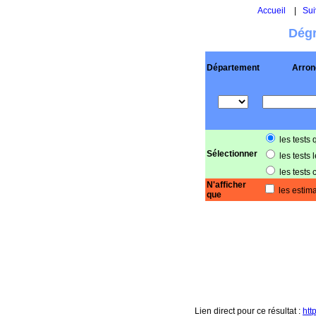
Accueil
|
Sui
Dégr
Département
Arron
les tests 
Sélectionner
les tests 
les tests 
N'afficher
les estima
que
Lien direct pour ce résultat :
htt