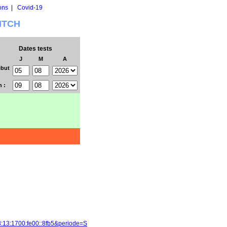
ons
|
Covid-19
WITCH
Dates tests
J
M
A
but
n :
3:13:1700:fe00::8fb5&periode=S