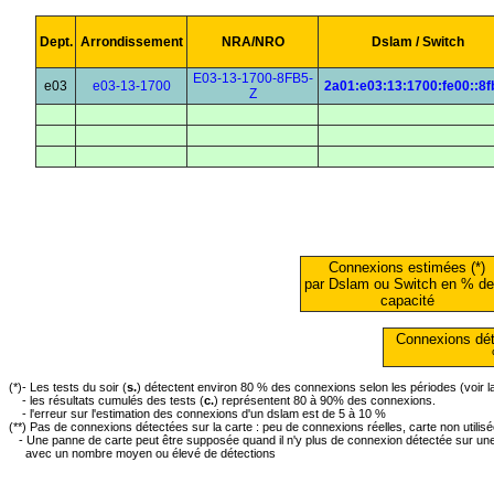
Dept.
Arrondissement
NRA/NRO
Dslam / Switch
E03-13-1700-8FB5-
e03
e03-13-1700
2a01:e03:13:1700:fe00::8f
Z
Connexions estimées (*)
par Dslam ou Switch en % de
capacité
Connexions dét
(*)- Les tests du soir (
s.
) détectent environ 80 % des connexions selon les périodes (voir 
- les résultats cumulés des tests (
c.
) représentent 80 à 90% des connexions.
- l'erreur sur l'estimation des connexions d'un dslam est de 5 à 10 %
(**) Pas de connexions détectées sur la carte : peu de connexions réelles, carte non utilis
- Une panne de carte peut être supposée quand il n'y plus de connexion détectée sur une 
avec un nombre moyen ou élevé de détections