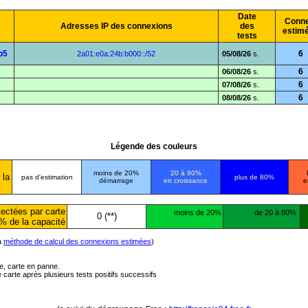
Date
Conne
Adresses IP des connexions
des
estim
tests
b5
6
2a01:e0a:24b:b000::/52
05/08/26
s.
6
06/08/26
s.
6
07/08/26
s.
6
08/08/26
s.
Légende des couleurs
moins de 20%
20 à 80%
 la
pas d'estimation
plus de 80%
démarrage
en croissance
e
ectées par carte
moins de 20%
de 20 à 80%
0 (**)
% de la capacité
la
méthode de calcul des connexions estimées
)
ée, carte en panne.
carte après plusieurs tests positifs successifs