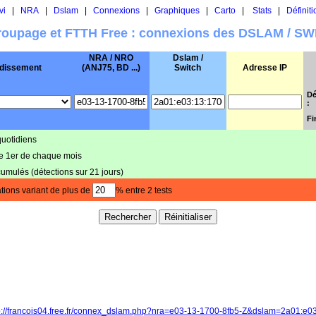
vi
|
NRA
|
Dslam
|
Connexions
|
Graphiques
|
Carto
|
Stats
|
Définiti
oupage et FTTH Free : connexions des DSLAM / S
NRA / NRO
Dslam /
dissement
(ANJ75, BD ...)
Switch
Adresse IP
Dé
:
Fi
quotidiens
le 1er de chaque mois
cumulés (détections sur 21 jours)
tions variant de plus de
% entre 2 tests
p://francois04.free.fr/connex_dslam.php?nra=e03-13-1700-8fb5-Z&dslam=2a01:e0