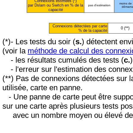
Connexions estimées (*)
moins de
par Dslam ou Switch en % de la
pas d'estimation
démarr
capacité
Connexions détectées par carte
0 (**)
% de la capacité
(*)- Les tests du soir (
s.
) détectent en
(voir la
méthode de calcul des connexi
- les résultats cumulés des tests (
c.
- l'erreur sur l'estimation des conne
(**) Pas de connexions détectées sur l
utilisée, carte en panne.
- Une panne de carte peut être suppos
sur une carte après plusieurs tests posi
avec un nombre moyen ou élevé de 