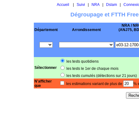
Accueil
|
Suivi
|
NRA
|
Dslam
|
Connexi
Dégroupage et FTTH Free
NRA / NR
Département
Arrondissement
(ANJ75, BD .
les tests quotidiens
Sélectionner
les tests le 1er de chaque mois
les tests cumulés (détections sur 21 jours)
N'afficher
les estimations variant de plus de
% e
que