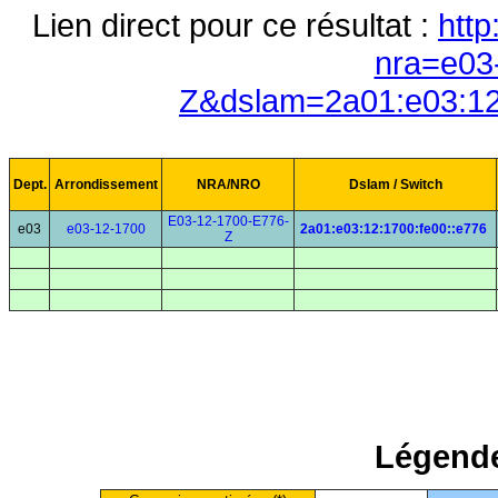
Lien direct pour ce résultat :
http
nra=e03
Z&dslam=2a01:e03:12
Dept.
Arrondissement
NRA/NRO
Dslam / Switch
E03-12-1700-E776-
e03
e03-12-1700
2a01:e03:12:1700:fe00::e776
Z
Légende