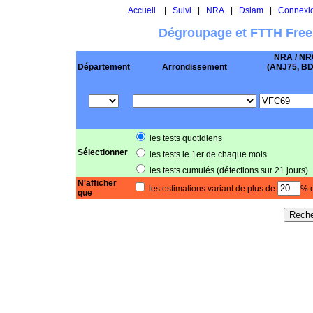
Accueil
|
Suivi
|
NRA
|
Dslam
|
Connexi
Dégroupage et FTTH Free
NRA / NR
Département
Arrondissement
(ANJ75, BD .
les tests quotidiens
Sélectionner
les tests le 1er de chaque mois
les tests cumulés (détections sur 21 jours)
N'afficher
les estimations variant de plus de
% e
que