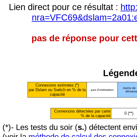
Lien direct pour ce résultat :
http
nra=VFC69&dslam=2a01:e0
pas de réponse pour cett
Légende
Connexions estimées (*)
moins de
par Dslam ou Switch en % de la
pas d'estimation
démarr
capacité
Connexions détectées par carte
0 (**)
% de la capacité
(*)- Les tests du soir (
s.
) détectent en
(voir la
méthode de calcul des connexi