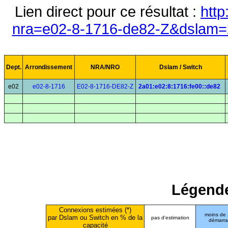
Lien direct pour ce résultat :
http
nra=e02-8-1716-de82-Z&dslam=2
Dept.
Arrondissement
NRA/NRO
Dslam / Switch
e02
e02-8-1716
E02-8-1716-DE82-Z
2a01:e02:8:1716:fe00::de82
Légende
Connexions estimées (*)
moins de
par Dslam ou Switch en % de la
pas d'estimation
démarr
capacité