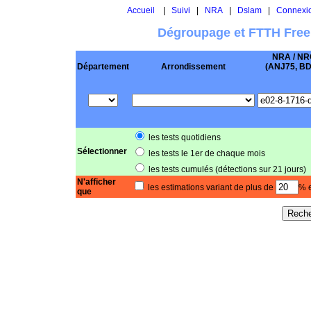
Accueil
|
Suivi
|
NRA
|
Dslam
|
Connexi
Dégroupage et FTTH Free
NRA / NR
Département
Arrondissement
(ANJ75, BD .
les tests quotidiens
Sélectionner
les tests le 1er de chaque mois
les tests cumulés (détections sur 21 jours)
N'afficher
les estimations variant de plus de
% e
que