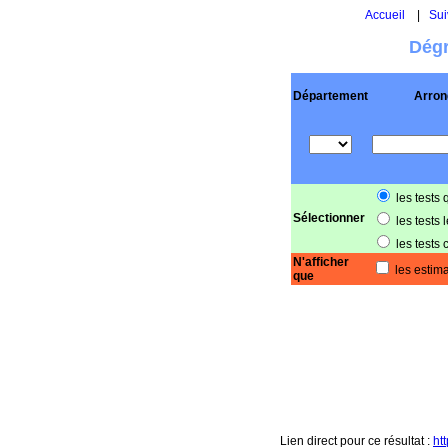
Accueil
|
Sui
Dégr
Département
Arron
les tests 
Sélectionner
les tests 
les tests 
N'afficher
les estima
que
Lien direct pour ce résultat :
ht