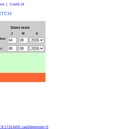
ons
|
Covid-19
WITCH
Dates tests
J
M
A
but
n :
2:8:1716:fe00::caa5&periode=S