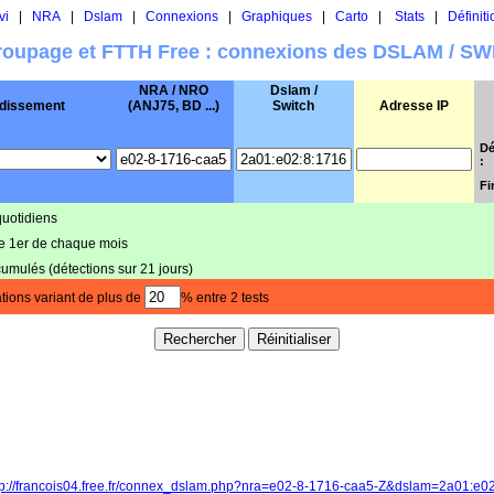
vi
|
NRA
|
Dslam
|
Connexions
|
Graphiques
|
Carto
|
Stats
|
Définiti
oupage et FTTH Free : connexions des DSLAM / S
NRA / NRO
Dslam /
dissement
(ANJ75, BD ...)
Switch
Adresse IP
Dé
:
Fi
quotidiens
le 1er de chaque mois
cumulés (détections sur 21 jours)
tions variant de plus de
% entre 2 tests
tp://francois04.free.fr/connex_dslam.php?nra=e02-8-1716-caa5-Z&dslam=2a01:e0