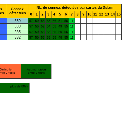
Nb. de connex. détectées par cartes du Dslam
x.
Connex.
ées
détectées
0
1
2
3
4
5
6
7
8
9
10
11
12
13
14
15
389
57
50
55
53
56
51
56
11
383
57
50
52
54
55
49
55
11
385
57
50
53
53
55
50
56
11
382
57
50
53
53
55
48
55
11
Diminution
Augmentation
ntre 2 tests
entre 2 tests
plus de 80%