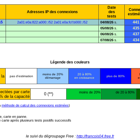
Date
Conne
Adresses IP des connexions
des
estim
tests
a5
441
2a01:e0a:822:a000::/52
2a01:e0a:fcf:b000::/52
04/08/26
s.
435
05/08/26
s.
437
06/08/26
s.
434
07/08/26
s.
Légende des couleurs
moins de 20%
20 à 80%
 la
pas d'estimation
plus de 80%
démarrage
en croissance
e
ectées par carte
moins de 20%
de 20 à 80%
0 (**)
% de la capacité
la
méthode de calcul des connexions estimées
)
ée, carte en panne.
carte après plusieurs tests positifs successifs
le suivi du dégroupage Free :
http://francois04.free.fr