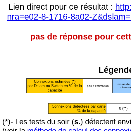
Lien direct pour ce résultat :
http
nra=e02-8-1716-8a02-Z&dslam=2
pas de réponse pour cett
Légende
Connexions estimées (*)
moins de
par Dslam ou Switch en % de la
pas d'estimation
démarr
capacité
Connexions détectées par carte
0 (**)
% de la capacité
(*)- Les tests du soir (
s.
) détectent en
(voir la
méthode de calcul des connexi