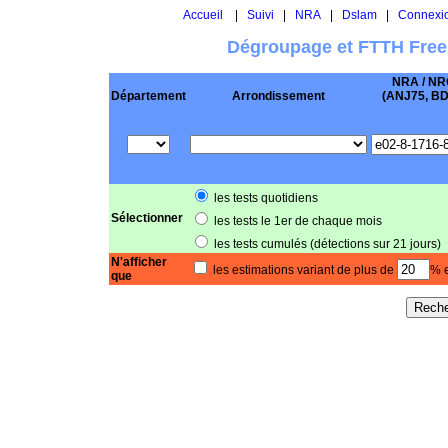
Accueil
|
Suivi
|
NRA
|
Dslam
|
Connexi
Dégroupage et FTTH Free
NRA / NR
Département
Arrondissement
(ANJ75, BD .
les tests quotidiens
Sélectionner
les tests le 1er de chaque mois
les tests cumulés (détections sur 21 jours)
N'afficher
les estimations variant de plus de
% e
que