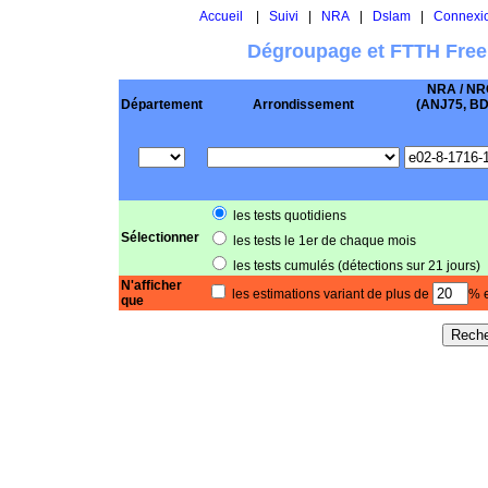
Accueil
|
Suivi
|
NRA
|
Dslam
|
Connexi
Dégroupage et FTTH Free
NRA / NR
Département
Arrondissement
(ANJ75, BD .
les tests quotidiens
Sélectionner
les tests le 1er de chaque mois
les tests cumulés (détections sur 21 jours)
N'afficher
les estimations variant de plus de
% e
que