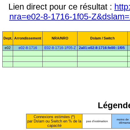
Lien direct pour ce résultat :
http
nra=e02-8-1716-1f05-Z&dslam=2
Dept.
Arrondissement
NRA/NRO
Dslam / Switch
e02
e02-8-1716
E02-8-1716-1F05-Z
2a01:e02:8:1716:fe00::1f05
Légende
Connexions estimées (*)
moins de
par Dslam ou Switch en % de la
pas d'estimation
démarr
capacité