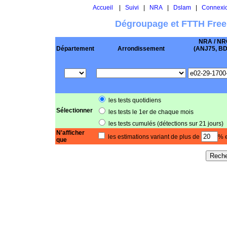
Accueil
|
Suivi
|
NRA
|
Dslam
|
Connexi
Dégroupage et FTTH Free
NRA / NR
Département
Arrondissement
(ANJ75, BD .
les tests quotidiens
Sélectionner
les tests le 1er de chaque mois
les tests cumulés (détections sur 21 jours)
N'afficher
les estimations variant de plus de
% e
que