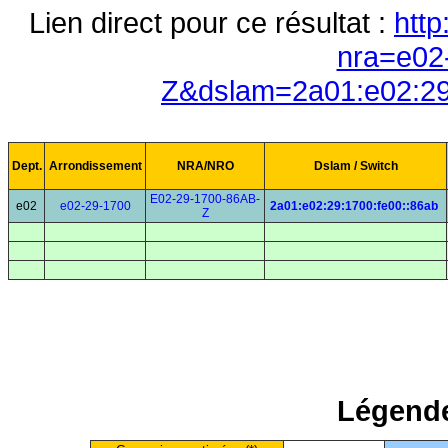
Lien direct pour ce résultat :
http
nra=e02
Z&dslam=2a01:e02:29
Dept.
Arrondissement
NRA/NRO
Dslam / Switch
E02-29-1700-86AB-
e02
e02-29-1700
2a01:e02:29:1700:fe00::86ab
Z
Légende