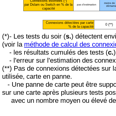
Connexions estimées (*)
moins de
par Dslam ou Switch en % de la
pas d'estimation
démarr
capacité
Connexions détectées par carte
0 (**)
% de la capacité
(*)- Les tests du soir (
s.
) détectent en
(voir la
méthode de calcul des connexi
- les résultats cumulés des tests (
c.
- l'erreur sur l'estimation des conne
(**) Pas de connexions détectées sur l
utilisée, carte en panne.
- Une panne de carte peut être suppos
sur une carte après plusieurs tests posi
avec un nombre moyen ou élevé de 