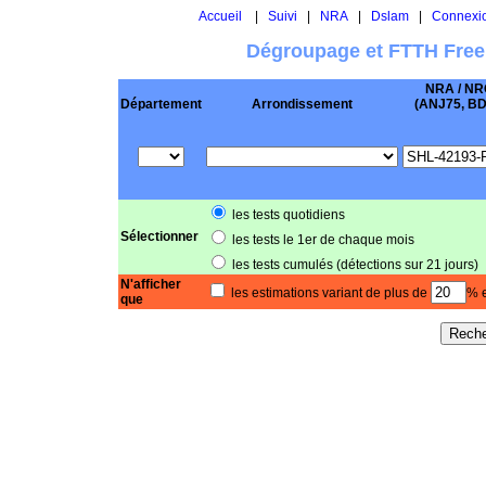
Accueil
|
Suivi
|
NRA
|
Dslam
|
Connexi
Dégroupage et FTTH Free
NRA / NR
Département
Arrondissement
(ANJ75, BD .
les tests quotidiens
Sélectionner
les tests le 1er de chaque mois
les tests cumulés (détections sur 21 jours)
N'afficher
les estimations variant de plus de
% e
que