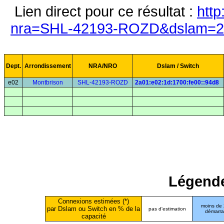
Lien direct pour ce résultat :
http
nra=SHL-42193-ROZD&dslam=2a0
Dept.
Arrondissement
NRA/NRO
Dslam / Switch
e02
Montbrison
SHL-42193-ROZD
2a01:e02:1d:1700:fe00::94d8
Légende
Connexions estimées (*)
moins de
par Dslam ou Switch en % de la
pas d'estimation
démarr
capacité