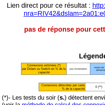
Lien direct pour ce résultat :
http
nra=RIV42&dslam=2a01:e0
pas de réponse pour cett
Légende
Connexions estimées (*)
moins de
par Dslam ou Switch en % de la
pas d'estimation
démarr
capacité
Connexions détectées par carte
0 (**)
% de la capacité
(*)- Les tests du soir (
s.
) détectent en
(voir la
méthode de calcul des connexi