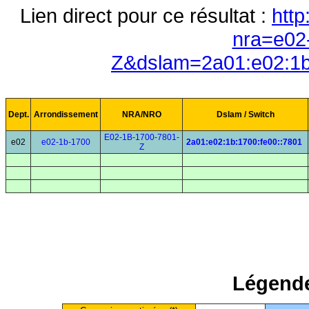
Lien direct pour ce résultat :
http
nra=e02
Z&dslam=2a01:e02:1b
Dept.
Arrondissement
NRA/NRO
Dslam / Switch
E02-1B-1700-7801-
e02
e02-1b-1700
2a01:e02:1b:1700:fe00::7801
Z
Légende