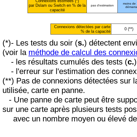
Connexions estimées (*)
moins de
par Dslam ou Switch en % de la
pas d'estimation
démarr
capacité
Connexions détectées par carte
0 (**)
% de la capacité
(*)- Les tests du soir (
s.
) détectent en
(voir la
méthode de calcul des connexi
- les résultats cumulés des tests (
c.
- l'erreur sur l'estimation des conne
(**) Pas de connexions détectées sur l
utilisée, carte en panne.
- Une panne de carte peut être suppos
sur une carte après plusieurs tests posi
avec un nombre moyen ou élevé de 