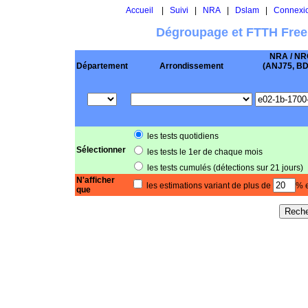
Accueil
|
Suivi
|
NRA
|
Dslam
|
Connexi
Dégroupage et FTTH Free
NRA / NR
Département
Arrondissement
(ANJ75, BD .
les tests quotidiens
Sélectionner
les tests le 1er de chaque mois
les tests cumulés (détections sur 21 jours)
N'afficher
les estimations variant de plus de
% e
que