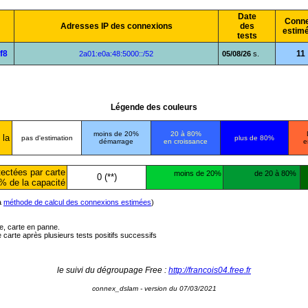
Date
Conne
Adresses IP des connexions
des
estim
tests
f8
11
2a01:e0a:48:5000::/52
05/08/26
s.
Légende des couleurs
moins de 20%
20 à 80%
 la
pas d'estimation
plus de 80%
démarrage
en croissance
e
ectées par carte
moins de 20%
de 20 à 80%
0 (**)
% de la capacité
la
méthode de calcul des connexions estimées
)
ée, carte en panne.
carte après plusieurs tests positifs successifs
le suivi du dégroupage Free :
http://francois04.free.fr
connex_dslam - version du 07/03/2021