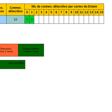
Nb. de connex. détectées par cartes du Dslam
x.
Connex.
ées
détectées
0
1
2
3
4
5
6
7
8
9
10
11
12
13
14
15
10
7
3
Diminution
Augmentation
ntre 2 tests
entre 2 tests
plus de 80%