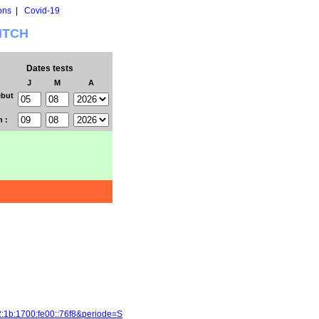
ons
|
Covid-19
WITCH
Dates tests
J
M
A
but
n :
2:1b:1700:fe00::76f8&periode=S