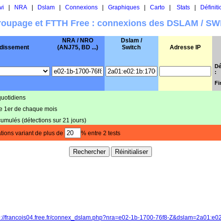
vi
|
NRA
|
Dslam
|
Connexions
|
Graphiques
|
Carto
|
Stats
|
Définiti
oupage et FTTH Free : connexions des DSLAM / S
NRA / NRO
Dslam /
dissement
(ANJ75, BD ...)
Switch
Adresse IP
Dé
:
Fi
quotidiens
le 1er de chaque mois
cumulés (détections sur 21 jours)
tions variant de plus de
% entre 2 tests
p://francois04.free.fr/connex_dslam.php?nra=e02-1b-1700-76f8-Z&dslam=2a01:e0