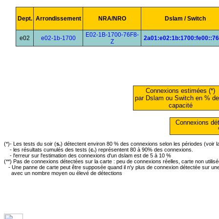
Dept.
Arrondissement
NRA/NRO
Dslam / Switch
E02-1B-1700-76F8-
e02
e02-1b-1700
2a01:e02:1b:1700:fe00::76
Z
Connexions estimées (*)
par Dslam ou Switch en % de
capacité
Connexions dét
(*)- Les tests du soir (
s.
) détectent environ 80 % des connexions selon les périodes (voir 
- les résultats cumulés des tests (
c.
) représentent 80 à 90% des connexions.
- l'erreur sur l'estimation des connexions d'un dslam est de 5 à 10 %
(**) Pas de connexions détectées sur la carte : peu de connexions réelles, carte non utilis
- Une panne de carte peut être supposée quand il n'y plus de connexion détectée sur une 
avec un nombre moyen ou élevé de détections