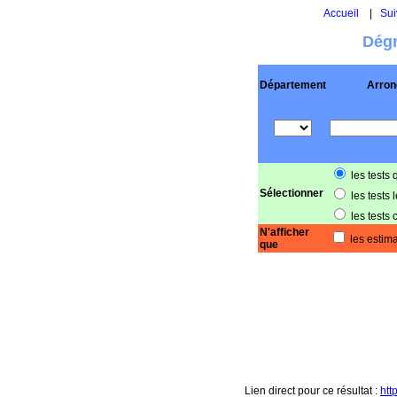
Accueil
|
Sui
Dégr
Département
Arron
les tests 
Sélectionner
les tests 
les tests 
N'afficher
les estima
que
Lien direct pour ce résultat :
htt