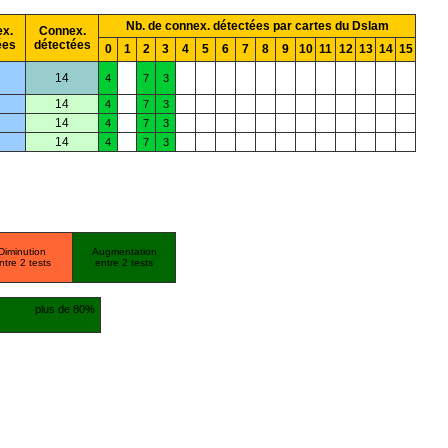
Nb. de connex. détectées par cartes du Dslam
x.
Connex.
ées
détectées
0
1
2
3
4
5
6
7
8
9
10
11
12
13
14
15
14
4
7
3
14
4
7
3
14
4
7
3
14
4
7
3
Diminution
Augmentation
ntre 2 tests
entre 2 tests
plus de 80%