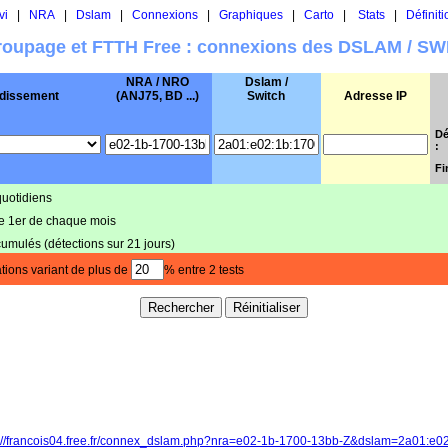
vi
|
NRA
|
Dslam
|
Connexions
|
Graphiques
|
Carto
|
Stats
|
Définiti
oupage et FTTH Free : connexions des DSLAM / S
NRA / NRO
Dslam /
dissement
(ANJ75, BD ...)
Switch
Adresse IP
Dé
:
Fi
quotidiens
le 1er de chaque mois
cumulés (détections sur 21 jours)
tions variant de plus de
% entre 2 tests
p://francois04.free.fr/connex_dslam.php?nra=e02-1b-1700-13bb-Z&dslam=2a01:e0