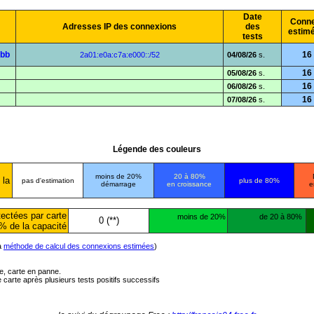
Date
Conne
Adresses IP des connexions
des
estim
tests
3bb
16
2a01:e0a:c7a:e000::/52
04/08/26
s.
16
05/08/26
s.
16
06/08/26
s.
16
07/08/26
s.
Légende des couleurs
moins de 20%
20 à 80%
 la
pas d'estimation
plus de 80%
démarrage
en croissance
e
ectées par carte
moins de 20%
de 20 à 80%
0 (**)
% de la capacité
la
méthode de calcul des connexions estimées
)
ée, carte en panne.
carte après plusieurs tests positifs successifs