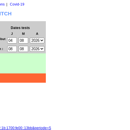
ons
|
Covid-19
WITCH
Dates tests
J
M
A
but
n :
2:1b:1700:fe00::13bb&periode=S