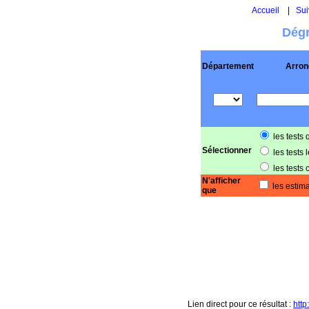
Accueil
|
Sui
Dégr
Département
Arron
les tests 
Sélectionner
les tests 
les tests 
N'afficher
les estima
que
Lien direct pour ce résultat :
htt