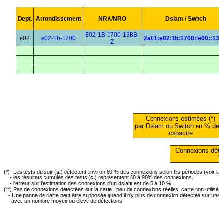
Dept.
Arrondissement
NRA/NRO
Dslam / Switch
E02-1B-1700-13BB-
e02
e02-1b-1700
2a01:e02:1b:1700:fe00::1
Z
Connexions estimées (*)
par Dslam ou Switch en % de
capacité
Connexions dét
(*)- Les tests du soir (
s.
) détectent environ 80 % des connexions selon les périodes (voir 
- les résultats cumulés des tests (
c.
) représentent 80 à 90% des connexions.
- l'erreur sur l'estimation des connexions d'un dslam est de 5 à 10 %
(**) Pas de connexions détectées sur la carte : peu de connexions réelles, carte non utilis
- Une panne de carte peut être supposée quand il n'y plus de connexion détectée sur une 
avec un nombre moyen ou élevé de détections