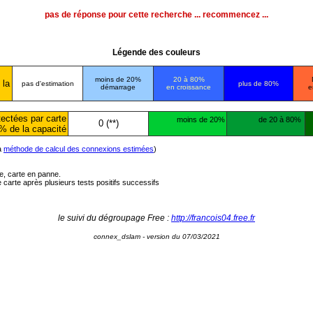
pas de réponse pour cette recherche ... recommencez ...
Légende des couleurs
moins de 20%
20 à 80%
 la
pas d'estimation
plus de 80%
démarrage
en croissance
e
ectées par carte
moins de 20%
de 20 à 80%
0 (**)
% de la capacité
la
méthode de calcul des connexions estimées
)
ée, carte en panne.
carte après plusieurs tests positifs successifs
le suivi du dégroupage Free :
http://francois04.free.fr
connex_dslam - version du 07/03/2021