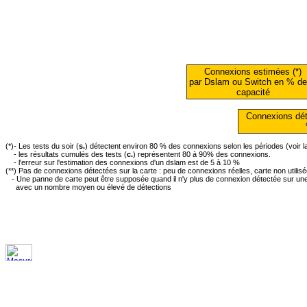
Connexions estimées (*)
par Dslam ou Switch en % de
capacité
Connexions dét
(*)- Les tests du soir (
s.
) détectent environ 80 % des connexions selon les périodes (voir 
- les résultats cumulés des tests (
c.
) représentent 80 à 90% des connexions.
- l'erreur sur l'estimation des connexions d'un dslam est de 5 à 10 %
(**) Pas de connexions détectées sur la carte : peu de connexions réelles, carte non utilis
- Une panne de carte peut être supposée quand il n'y plus de connexion détectée sur une 
avec un nombre moyen ou élevé de détections