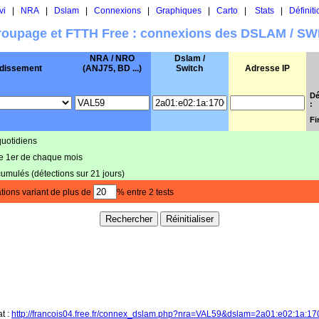
vi
|
NRA
|
Dslam
|
Connexions
|
Graphiques
|
Carto
|
Stats
|
Définiti
oupage et FTTH Free : connexions des DSLAM / S
NRA / NRO
Dslam /
dissement
(ANJ75, BD ...)
Switch
Adresse IP
Dé
:
Fi
quotidiens
le 1er de chaque mois
cumulés (détections sur 21 jours)
tions variant de plus de
% entre 2 tests
at :
http://francois04.free.fr/connex_dslam.php?nra=VAL59&dslam=2a01:e02:1a:1