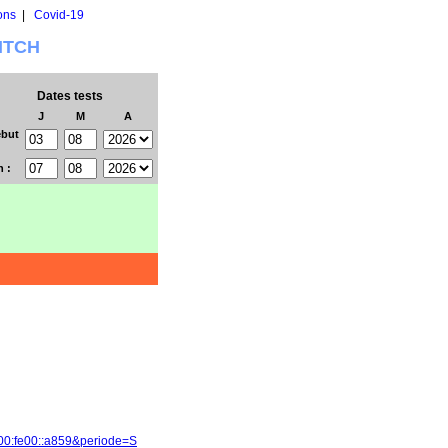
ons
|
Covid-19
WITCH
Dates tests
J
M
A
but
n :
700:fe00::a859&periode=S