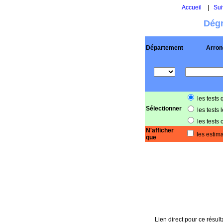
Accueil
|
Sui
Dégr
Département
Arron
les tests 
Sélectionner
les tests 
les tests 
N'afficher
les estima
que
Lien direct pour ce résult