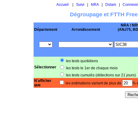
Accueil
|
Suivi
|
NRA
|
Dslam
|
Connexi
Dégroupage et FTTH Free
NRA / NR
Département
Arrondissement
(ANJ75, BD .
les tests quotidiens
Sélectionner
les tests le 1er de chaque mois
les tests cumulés (détections sur 21 jours)
N'afficher
les estimations variant de plus de
% e
que