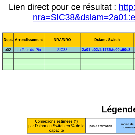
Lien direct pour ce résultat :
http
nra=SIC38&dslam=2a01:e0
Dept.
Arrondissement
NRA/NRO
Dslam / Switch
e02
La Tour-du-Pin
SIC38
2a01:e02:1:1735:fe00::90c3
Légende
Connexions estimées (*)
moins de
par Dslam ou Switch en % de la
pas d'estimation
démarr
capacité