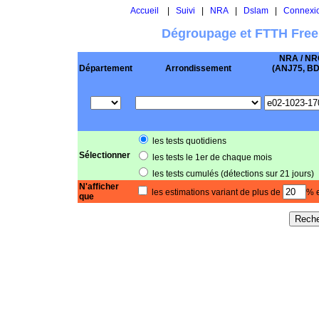
Accueil
|
Suivi
|
NRA
|
Dslam
|
Connexi
Dégroupage et FTTH Free
NRA / NR
Département
Arrondissement
(ANJ75, BD .
les tests quotidiens
Sélectionner
les tests le 1er de chaque mois
les tests cumulés (détections sur 21 jours)
N'afficher
les estimations variant de plus de
% e
que