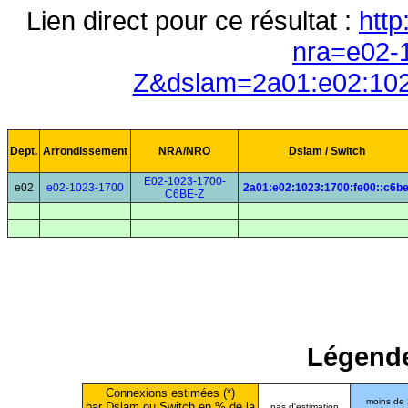
Lien direct pour ce résultat :
http
nra=e02-
Z&dslam=2a01:e02:102
Dept.
Arrondissement
NRA/NRO
Dslam / Switch
E02-1023-1700-
e02
e02-1023-1700
2a01:e02:1023:1700:fe00::c6b
C6BE-Z
Légende
Connexions estimées (*)
moins de
par Dslam ou Switch en % de la
pas d'estimation