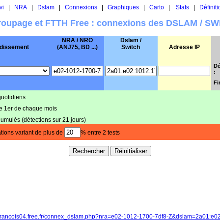
vi
|
NRA
|
Dslam
|
Connexions
|
Graphiques
|
Carto
|
Stats
|
Définiti
oupage et FTTH Free : connexions des DSLAM / S
NRA / NRO
Dslam /
dissement
(ANJ75, BD ...)
Switch
Adresse IP
Dé
:
Fi
quotidiens
le 1er de chaque mois
cumulés (détections sur 21 jours)
tions variant de plus de
% entre 2 tests
//francois04.free.fr/connex_dslam.php?nra=e02-1012-1700-7df8-Z&dslam=2a01:e0