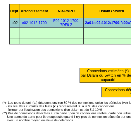
Dept.
Arrondissement
NRA/NRO
Dslam / Switch
E02-1012-1700-
e02
e02-1012-1700
2a01:e02:1012:1700:fe00::
7DF8-Z
Connexions estimées (*)
par Dslam ou Switch en % de
capacité
Connexions dét
(*)- Les tests du soir (
s.
) détectent environ 80 % des connexions selon les périodes (voir 
- les résultats cumulés des tests (
c.
) représentent 80 à 90% des connexions.
- l'erreur sur l'estimation des connexions d'un dslam est de 5 à 10 %
(**) Pas de connexions détectées sur la carte : peu de connexions réelles, carte non utilis
- Une panne de carte peut être supposée quand il n'y plus de connexion détectée sur une 
avec un nombre moyen ou élevé de détections