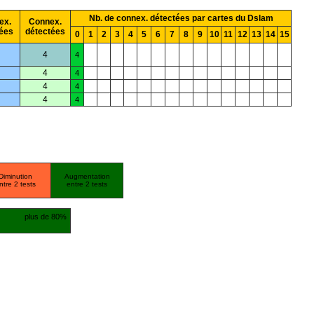
Nb. de connex. détectées par cartes du Dslam
ex.
Connex.
ées
détectées
0
1
2
3
4
5
6
7
8
9
10
11
12
13
14
15
4
4
4
4
4
4
4
4
Diminution
Augmentation
ntre 2 tests
entre 2 tests
plus de 80%