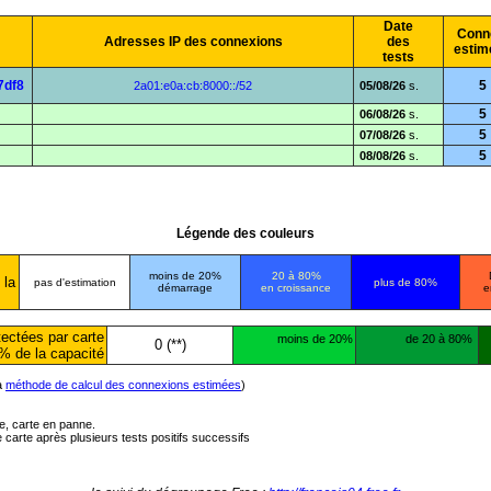
Date
Conn
Adresses IP des connexions
des
estim
tests
7df8
5
2a01:e0a:cb:8000::/52
05/08/26
s.
5
06/08/26
s.
5
07/08/26
s.
5
08/08/26
s.
Légende des couleurs
moins de 20%
20 à 80%
 la
pas d'estimation
plus de 80%
démarrage
en croissance
e
ectées par carte
moins de 20%
de 20 à 80%
0 (**)
% de la capacité
la
méthode de calcul des connexions estimées
)
ée, carte en panne.
carte après plusieurs tests positifs successifs