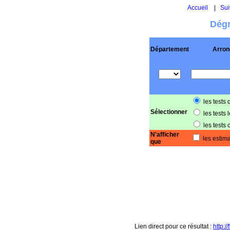
Accueil
|
Sui
Dégr
Département
Arron
les tests 
Sélectionner
les tests 
les tests 
N'afficher
les estima
que
Lien direct pour ce résultat :
http: