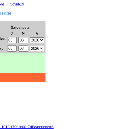
ons
|
Covid-19
WITCH
Dates tests
J
M
A
but
n :
2:1012:1700:fe00::7df8&periode=S