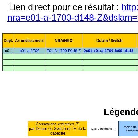
Lien direct pour ce résultat :
http
nra=e01-a-1700-d148-Z&dslam=2
Dept.
Arrondissement
NRA/NRO
Dslam / Switch
e01
e01-a-1700
E01-A-1700-D148-Z
2a01:e01:a:1700:fe00::d148
Légende
Connexions estimées (*)
moins de
par Dslam ou Switch en % de la
pas d'estimation
démarr
capacité