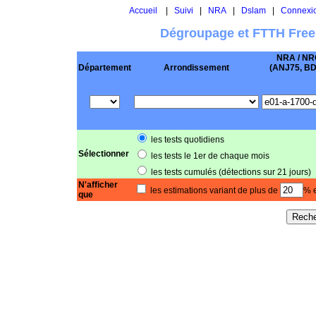
Accueil
|
Suivi
|
NRA
|
Dslam
|
Connexi
Dégroupage et FTTH Free
NRA / NR
Département
Arrondissement
(ANJ75, BD .
les tests quotidiens
Sélectionner
les tests le 1er de chaque mois
les tests cumulés (détections sur 21 jours)
N'afficher
les estimations variant de plus de
% e
que