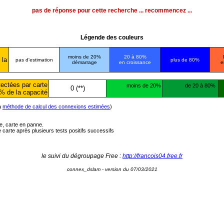
pas de réponse pour cette recherche ... recommencez ...
Légende des couleurs
moins de 20%
20 à 80%
 la
pas d'estimation
plus de 80%
démarrage
en croissance
e
ectées par carte
moins de 20%
de 20 à 80%
0 (**)
% de la capacité
la
méthode de calcul des connexions estimées
)
ée, carte en panne.
carte après plusieurs tests positifs successifs
le suivi du dégroupage Free :
http://francois04.free.fr
connex_dslam - version du 07/03/2021