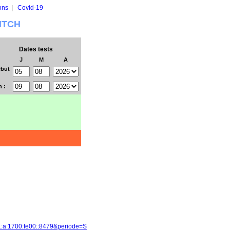
ons
|
Covid-19
WITCH
Dates tests
J
M
A
but
n :
1:a:1700:fe00::8479&periode=S