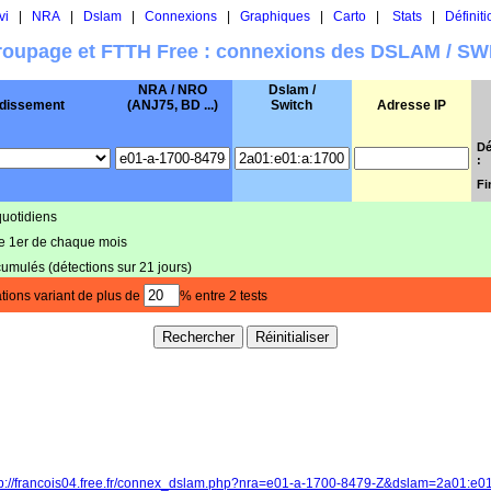
vi
|
NRA
|
Dslam
|
Connexions
|
Graphiques
|
Carto
|
Stats
|
Définiti
oupage et FTTH Free : connexions des DSLAM / S
NRA / NRO
Dslam /
dissement
(ANJ75, BD ...)
Switch
Adresse IP
Dé
:
Fi
quotidiens
le 1er de chaque mois
cumulés (détections sur 21 jours)
tions variant de plus de
% entre 2 tests
tp://francois04.free.fr/connex_dslam.php?nra=e01-a-1700-8479-Z&dslam=2a01:e0