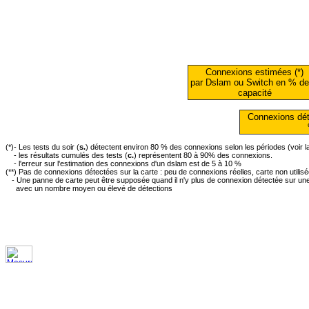
Connexions estimées (*)
par Dslam ou Switch en % de
capacité
Connexions dét
(*)- Les tests du soir (
s.
) détectent environ 80 % des connexions selon les périodes (voir 
- les résultats cumulés des tests (
c.
) représentent 80 à 90% des connexions.
- l'erreur sur l'estimation des connexions d'un dslam est de 5 à 10 %
(**) Pas de connexions détectées sur la carte : peu de connexions réelles, carte non utilis
- Une panne de carte peut être supposée quand il n'y plus de connexion détectée sur une 
avec un nombre moyen ou élevé de détections