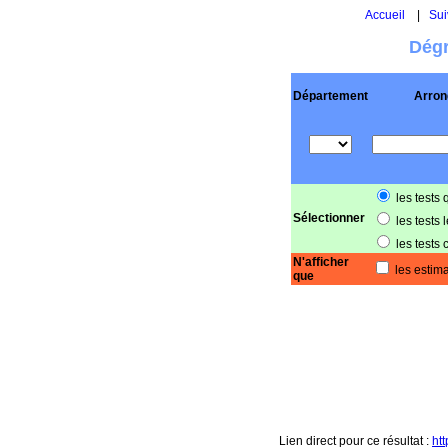
Accueil
|
Sui
Dégr
Département
Arron
les tests 
Sélectionner
les tests 
les tests 
N'afficher
les estima
que
Lien direct pour ce résultat :
ht