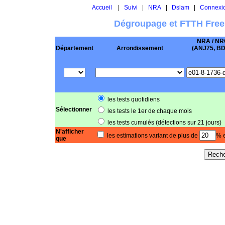
Accueil
|
Suivi
|
NRA
|
Dslam
|
Connexi
Dégroupage et FTTH Free
NRA / NR
Département
Arrondissement
(ANJ75, BD .
les tests quotidiens
Sélectionner
les tests le 1er de chaque mois
les tests cumulés (détections sur 21 jours)
N'afficher
les estimations variant de plus de
% e
que