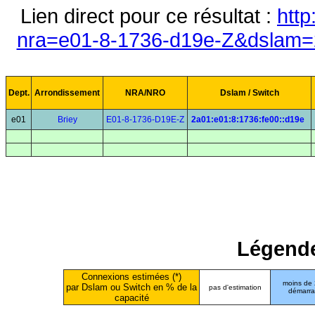
Lien direct pour ce résultat :
http
nra=e01-8-1736-d19e-Z&dslam=2
Dept.
Arrondissement
NRA/NRO
Dslam / Switch
e01
Briey
E01-8-1736-D19E-Z
2a01:e01:8:1736:fe00::d19e
Légende
Connexions estimées (*)
moins de
par Dslam ou Switch en % de la
pas d'estimation
démarr
capacité