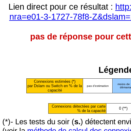
Lien direct pour ce résultat :
http
nra=e01-3-1727-78f8-Z&dslam=2
pas de réponse pour cett
Légende
Connexions estimées (*)
moins de
par Dslam ou Switch en % de la
pas d'estimation
démarr
capacité
Connexions détectées par carte
0 (**)
% de la capacité
(*)- Les tests du soir (
s.
) détectent en
(voir la
méthode de calcul des connexi