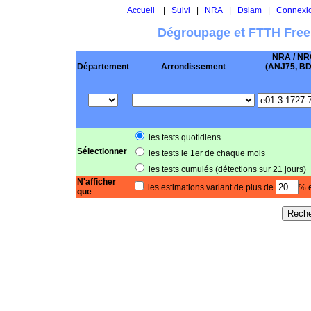
Accueil
|
Suivi
|
NRA
|
Dslam
|
Connexi
Dégroupage et FTTH Free
NRA / NR
Département
Arrondissement
(ANJ75, BD .
les tests quotidiens
Sélectionner
les tests le 1er de chaque mois
les tests cumulés (détections sur 21 jours)
N'afficher
les estimations variant de plus de
% e
que