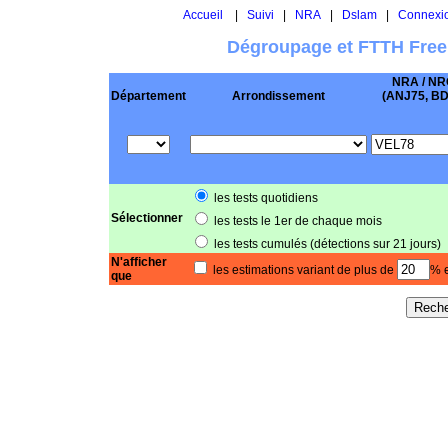
Accueil
|
Suivi
|
NRA
|
Dslam
|
Connexi
Dégroupage et FTTH Free
NRA / NR
Département
Arrondissement
(ANJ75, BD .
les tests quotidiens
Sélectionner
les tests le 1er de chaque mois
les tests cumulés (détections sur 21 jours)
N'afficher
les estimations variant de plus de
% e
que