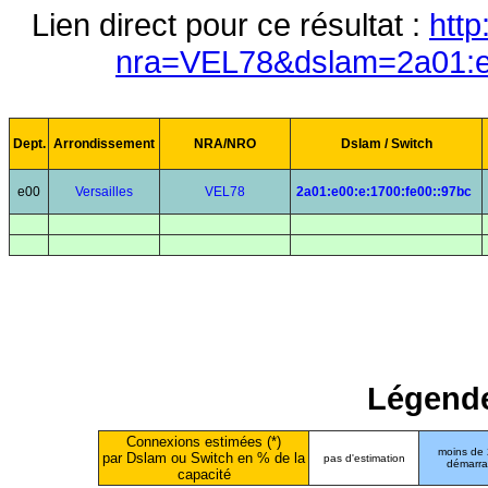
Lien direct pour ce résultat :
http
nra=VEL78&dslam=2a01:e0
Dept.
Arrondissement
NRA/NRO
Dslam / Switch
e00
Versailles
VEL78
2a01:e00:e:1700:fe00::97bc
Légende
Connexions estimées (*)
moins de
par Dslam ou Switch en % de la
pas d'estimation
démarr
capacité