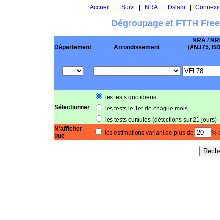
Accueil
|
Suivi
|
NRA
|
Dslam
|
Connexi
Dégroupage et FTTH Free
NRA / NR
Département
Arrondissement
(ANJ75, BD .
les tests quotidiens
Sélectionner
les tests le 1er de chaque mois
les tests cumulés (détections sur 21 jours)
N'afficher
les estimations variant de plus de
% e
que