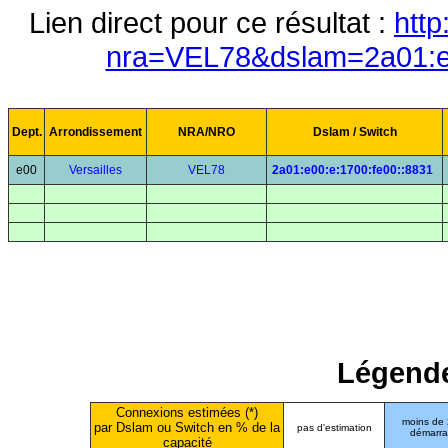
Lien direct pour ce résultat :
http
nra=VEL78&dslam=2a01:e0
Dept.
Arrondissement
NRA/NRO
Dslam / Switch
e00
Versailles
VEL78
2a01:e00:e:1700:fe00::8831
Légende
Connexions estimées (*)
moins de
par Dslam ou Switch en % de la
pas d'estimation
démarr
capacité