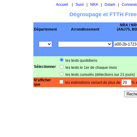
Accueil
|
Suivi
|
NRA
|
Dslam
|
Connexi
Dégroupage et FTTH Free
NRA / NR
Département
Arrondissement
(ANJ75, BD .
les tests quotidiens
Sélectionner
les tests le 1er de chaque mois
les tests cumulés (détections sur 21 jours)
N'afficher
les estimations variant de plus de
% e
que