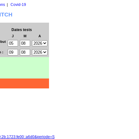
ons
|
Covid-19
WITCH
Dates tests
J
M
A
but
n :
0:2b:1723:fe00::a6d0&periode=S