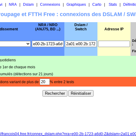
vi
|
NRA
|
Dslam
|
Connexions
|
Graphiques
|
Carto
|
Stats
|
Définiti
oupage et FTTH Free : connexions des DSLAM / S
NRA / NRO
Dslam /
dissement
(ANJ75, BD ...)
Switch
Adresse IP
Dé
:
Fi
quotidiens
le 1er de chaque mois
cumulés (détections sur 21 jours)
tions variant de plus de
% entre 2 tests
p://francois04.free.fr/connex_dslam.php?nra=e00-2b-1723-a6d0-Z&dslam=2a01:e0