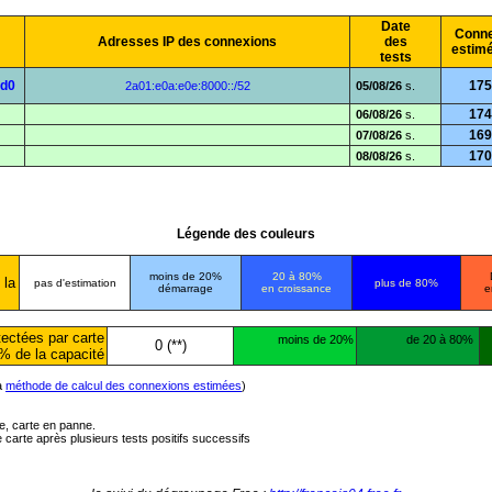
Date
Conne
Adresses IP des connexions
des
estim
tests
6d0
175
2a01:e0a:e0e:8000::/52
05/08/26
s.
174
06/08/26
s.
169
07/08/26
s.
170
08/08/26
s.
Légende des couleurs
moins de 20%
20 à 80%
 la
pas d'estimation
plus de 80%
démarrage
en croissance
e
ectées par carte
moins de 20%
de 20 à 80%
0 (**)
% de la capacité
la
méthode de calcul des connexions estimées
)
ée, carte en panne.
carte après plusieurs tests positifs successifs