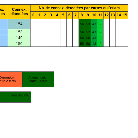
Nb. de connex. détectées par cartes du Dslam
x.
Connex.
ées
détectées
0
1
2
3
4
5
6
7
8
9
10
11
12
13
14
15
154
56
53
43
2
153
56
52
43
2
149
54
50
43
2
150
55
50
43
2
Diminution
Augmentation
ntre 2 tests
entre 2 tests
plus de 80%