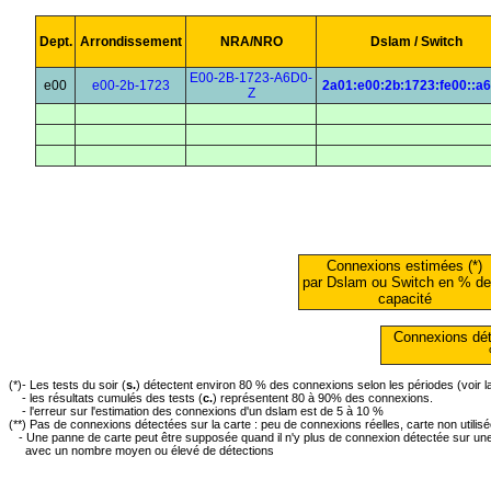
Dept.
Arrondissement
NRA/NRO
Dslam / Switch
E00-2B-1723-A6D0-
e00
e00-2b-1723
2a01:e00:2b:1723:fe00::a
Z
Connexions estimées (*)
par Dslam ou Switch en % de
capacité
Connexions dét
(*)- Les tests du soir (
s.
) détectent environ 80 % des connexions selon les périodes (voir 
- les résultats cumulés des tests (
c.
) représentent 80 à 90% des connexions.
- l'erreur sur l'estimation des connexions d'un dslam est de 5 à 10 %
(**) Pas de connexions détectées sur la carte : peu de connexions réelles, carte non utilis
- Une panne de carte peut être supposée quand il n'y plus de connexion détectée sur une 
avec un nombre moyen ou élevé de détections