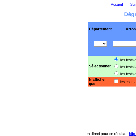
Accueil
|
Sui
Dégr
Département
Arron
les tests 
Sélectionner
les tests 
les tests 
N'afficher
les estima
que
Lien direct pour ce résultat :
htt