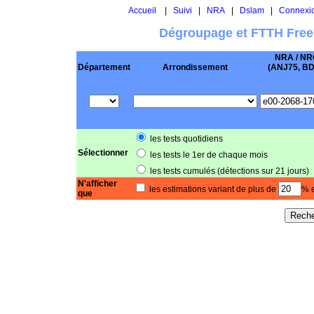
Accueil
|
Suivi
|
NRA
|
Dslam
|
Connexi
Dégroupage et FTTH Free
NRA / NR
Département
Arrondissement
(ANJ75, BD .
les tests quotidiens
Sélectionner
les tests le 1er de chaque mois
les tests cumulés (détections sur 21 jours)
N'afficher
les estimations variant de plus de
% e
que