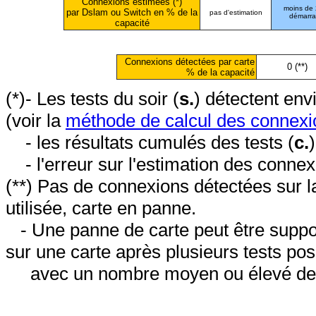
Connexions estimées (*)
moins de
par Dslam ou Switch en % de la
pas d'estimation
démarr
capacité
Connexions détectées par carte
0 (**)
% de la capacité
(*)- Les tests du soir (
s.
) détectent en
(voir la
méthode de calcul des connexi
- les résultats cumulés des tests (
c.
- l'erreur sur l'estimation des conne
(**) Pas de connexions détectées sur l
utilisée, carte en panne.
- Une panne de carte peut être suppos
sur une carte après plusieurs tests posi
avec un nombre moyen ou élevé de 