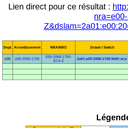
Lien direct pour ce résultat :
http
nra=e00-
Z&dslam=2a01:e00:206
Dept.
Arrondissement
NRA/NRO
Dslam / Switch
E00-2068-1700-
e00
e00-2068-1700
2a01:e00:2068:1700:fe00::eca
ECA-Z
Légende