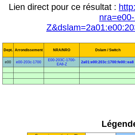
Lien direct pour ce résultat :
http
nra=e00-
Z&dslam=2a01:e00:203
Dept.
Arrondissement
NRA/NRO
Dslam / Switch
E00-203C-1700-
e00
e00-203c-1700
2a01:e00:203c:1700:fe00::ea8
EA8-Z
Légende