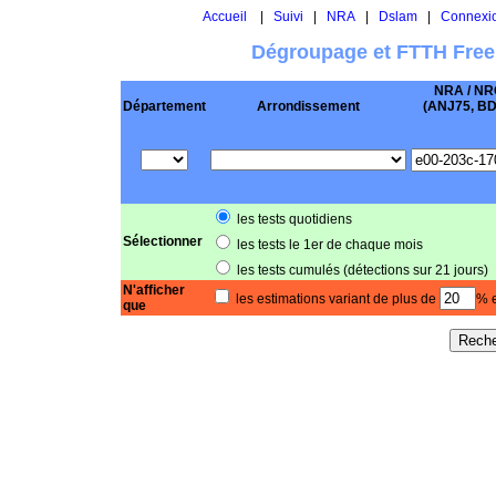
Accueil
|
Suivi
|
NRA
|
Dslam
|
Connexi
Dégroupage et FTTH Free
NRA / NR
Département
Arrondissement
(ANJ75, BD .
les tests quotidiens
Sélectionner
les tests le 1er de chaque mois
les tests cumulés (détections sur 21 jours)
N'afficher
les estimations variant de plus de
% e
que