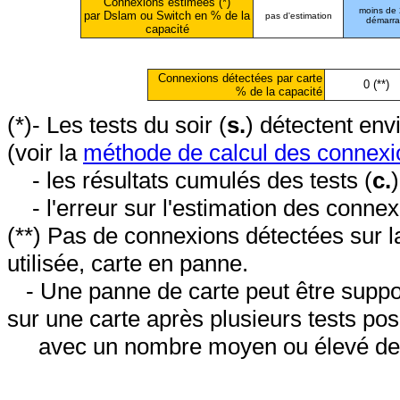
Connexions estimées (*)
moins de
par Dslam ou Switch en % de la
pas d'estimation
démarr
capacité
Connexions détectées par carte
0 (**)
% de la capacité
(*)- Les tests du soir (
s.
) détectent en
(voir la
méthode de calcul des connexi
- les résultats cumulés des tests (
c.
- l'erreur sur l'estimation des conne
(**) Pas de connexions détectées sur l
utilisée, carte en panne.
- Une panne de carte peut être suppos
sur une carte après plusieurs tests posi
avec un nombre moyen ou élevé de 