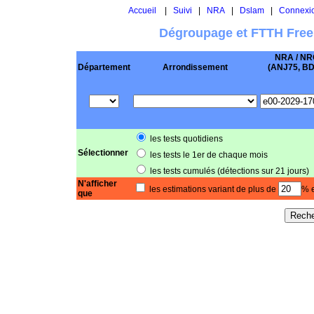
Accueil
|
Suivi
|
NRA
|
Dslam
|
Connexi
Dégroupage et FTTH Free
NRA / NR
Département
Arrondissement
(ANJ75, BD .
les tests quotidiens
Sélectionner
les tests le 1er de chaque mois
les tests cumulés (détections sur 21 jours)
N'afficher
les estimations variant de plus de
% e
que