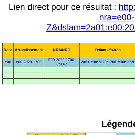
Lien direct pour ce résultat :
http
nra=e00-
Z&dslam=2a01:e00:202
Dept.
Arrondissement
NRA/NRO
Dslam / Switch
E00-2029-1700-
e00
e00-2029-1700
2a01:e00:2029:1700:fe00::c5d
C5D-Z
Légende