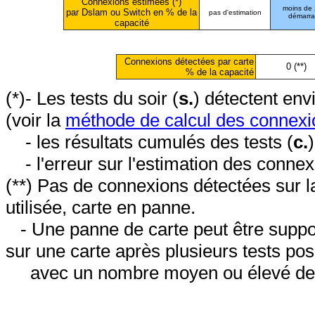
Connexions estimées (*)
moins de
par Dslam ou Switch en % de la
pas d'estimation
démarr
capacité
Connexions détectées par carte
0 (**)
% de la capacité
(*)- Les tests du soir (
s.
) détectent en
(voir la
méthode de calcul des connexi
- les résultats cumulés des tests (
c.
- l'erreur sur l'estimation des conne
(**) Pas de connexions détectées sur l
utilisée, carte en panne.
- Une panne de carte peut être suppos
sur une carte après plusieurs tests posi
avec un nombre moyen ou élevé de 