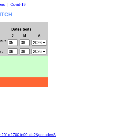
ons
|
Covid-19
WITCH
Dates tests
J
M
A
but
n :
0:201c:1700:fe00::db2&periode=S