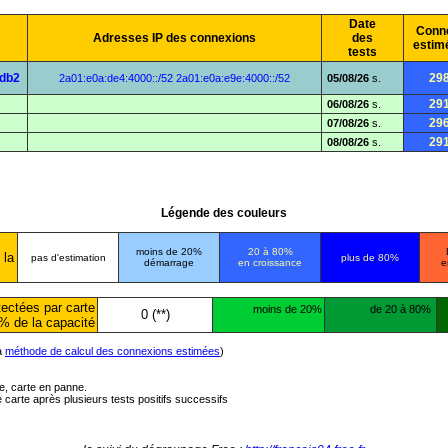
Date
Conn
Adresses IP des connexions
des
estim
tests
:db2
29
2a01:e0a:de4:4000::/52
2a01:e0a:e9e:4000::/52
05/08/26
s.
29
06/08/26
s.
29
07/08/26
s.
29
08/08/26
s.
Légende des couleurs
moins de 20%
20 à 80%
 la
pas d'estimation
plus de 80%
démarrage
en croissance
e
ectées par carte
moins de 20%
de 20 à 80%
0 (**)
% de la capacité
la
méthode de calcul des connexions estimées
)
ée, carte en panne.
carte après plusieurs tests positifs successifs