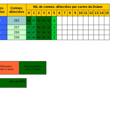
Nb. de connex. détectées par cartes du Dslam
ex.
Connex.
ées
détectées
0
1
2
3
4
5
6
7
8
9
10
11
12
13
14
15
8
262
49
47
56
54
52
4
1
257
47
47
55
53
51
4
6
260
46
47
57
54
52
4
1
256
45
46
56
53
53
3
Diminution
Augmentation
ntre 2 tests
entre 2 tests
plus de 80%