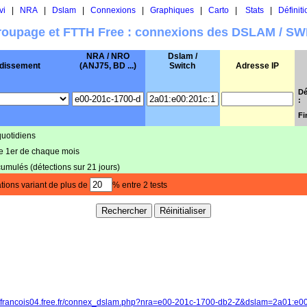
vi
|
NRA
|
Dslam
|
Connexions
|
Graphiques
|
Carto
|
Stats
|
Définiti
oupage et FTTH Free : connexions des DSLAM / S
NRA / NRO
Dslam /
dissement
(ANJ75, BD ...)
Switch
Adresse IP
Dé
:
Fi
quotidiens
le 1er de chaque mois
cumulés (détections sur 21 jours)
tions variant de plus de
% entre 2 tests
://francois04.free.fr/connex_dslam.php?nra=e00-201c-1700-db2-Z&dslam=2a01:e0