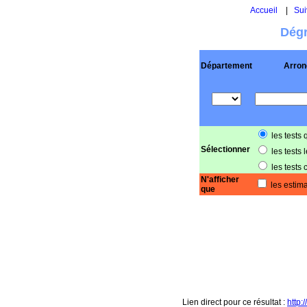
Accueil
|
Sui
Dégr
Département
Arron
les tests 
Sélectionner
les tests 
les tests 
N'afficher
les estima
que
Lien direct pour ce résultat :
http