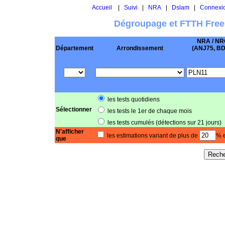
Accueil
|
Suivi
|
NRA
|
Dslam
|
Connexi
Dégroupage et FTTH Free
NRA / NR
Département
Arrondissement
(ANJ75, BD .
les tests quotidiens
Sélectionner
les tests le 1er de chaque mois
les tests cumulés (détections sur 21 jours)
N'afficher
les estimations variant de plus de
% e
que