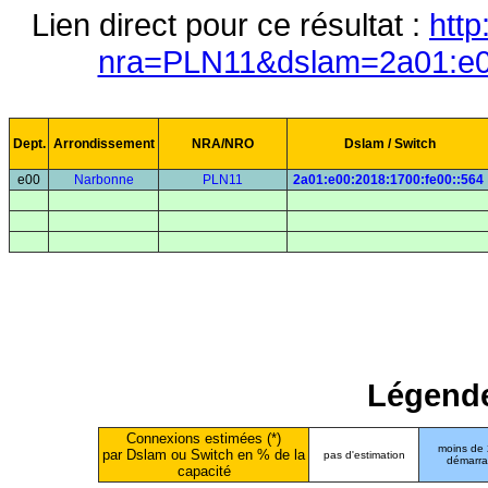
Lien direct pour ce résultat :
http
nra=PLN11&dslam=2a01:e00
Dept.
Arrondissement
NRA/NRO
Dslam / Switch
e00
Narbonne
PLN11
2a01:e00:2018:1700:fe00::564
Légende
Connexions estimées (*)
moins de
par Dslam ou Switch en % de la
pas d'estimation
démarr
capacité