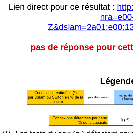
Lien direct pour ce résultat :
http
nra=e00
Z&dslam=2a01:e00:13
pas de réponse pour cett
Légende
Connexions estimées (*)
moins de
par Dslam ou Switch en % de la
pas d'estimation
démarr
capacité
Connexions détectées par carte
0 (**)
% de la capacité