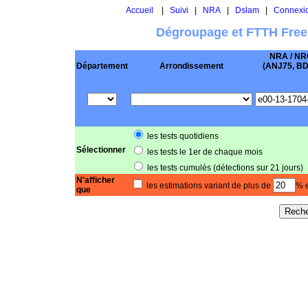
Accueil
|
Suivi
|
NRA
|
Dslam
|
Connexi
Dégroupage et FTTH Free
NRA / NR
Département
Arrondissement
(ANJ75, BD .
les tests quotidiens
Sélectionner
les tests le 1er de chaque mois
les tests cumulés (détections sur 21 jours)
N'afficher
les estimations variant de plus de
% e
que