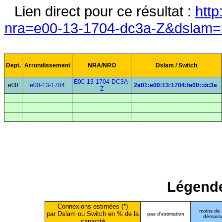
Lien direct pour ce résultat :
http
nra=e00-13-1704-dc3a-Z&dslam=2
Dept.
Arrondissement
NRA/NRO
Dslam / Switch
E00-13-1704-DC3A-
e00
e00-13-1704
2a01:e00:13:1704:fe00::dc3a
Z
Légende
Connexions estimées (*)
moins de
par Dslam ou Switch en % de la
pas d'estimation
démarr
capacité