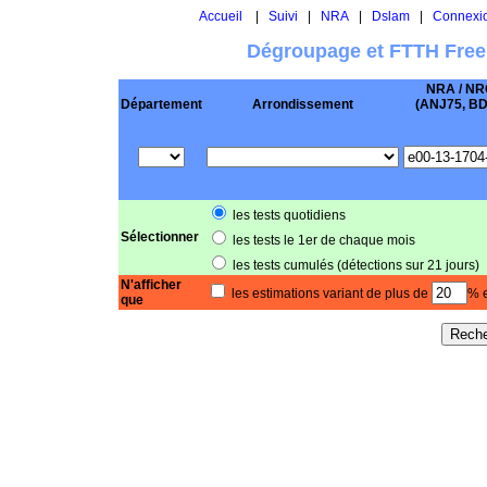
Accueil
|
Suivi
|
NRA
|
Dslam
|
Connexi
Dégroupage et FTTH Free
NRA / NR
Département
Arrondissement
(ANJ75, BD .
les tests quotidiens
Sélectionner
les tests le 1er de chaque mois
les tests cumulés (détections sur 21 jours)
N'afficher
les estimations variant de plus de
% e
que