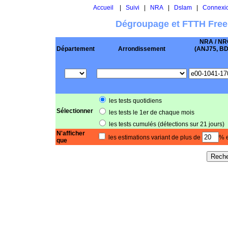
Accueil
|
Suivi
|
NRA
|
Dslam
|
Connexi
Dégroupage et FTTH Free
NRA / NR
Département
Arrondissement
(ANJ75, BD .
les tests quotidiens
Sélectionner
les tests le 1er de chaque mois
les tests cumulés (détections sur 21 jours)
N'afficher
les estimations variant de plus de
% e
que