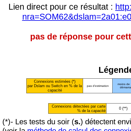
Lien direct pour ce résultat :
http
nra=SOM62&dslam=2a01:e00
pas de réponse pour cett
Légende
Connexions estimées (*)
moins de
par Dslam ou Switch en % de la
pas d'estimation
démarr
capacité
Connexions détectées par carte
0 (**)
% de la capacité
(*)- Les tests du soir (
s.
) détectent en
(voir la
méthode de calcul des connexi