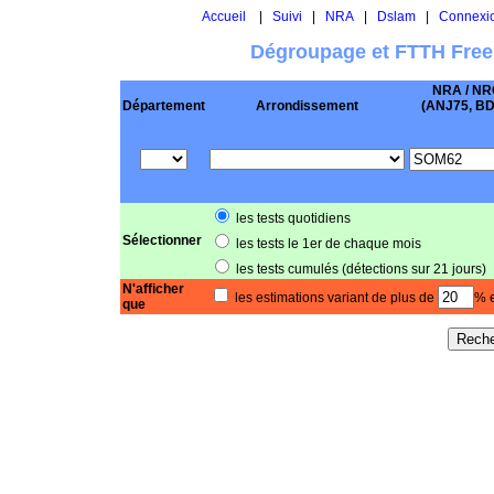
Accueil
|
Suivi
|
NRA
|
Dslam
|
Connexi
Dégroupage et FTTH Free
NRA / NR
Département
Arrondissement
(ANJ75, BD .
les tests quotidiens
Sélectionner
les tests le 1er de chaque mois
les tests cumulés (détections sur 21 jours)
N'afficher
les estimations variant de plus de
% e
que