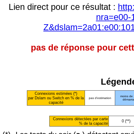
Lien direct pour ce résultat :
http
nra=e00-
Z&dslam=2a01:e00:101
pas de réponse pour cett
Légende
Connexions estimées (*)
moins de
par Dslam ou Switch en % de la
pas d'estimation
démarr
capacité
Connexions détectées par carte
0 (**)
% de la capacité