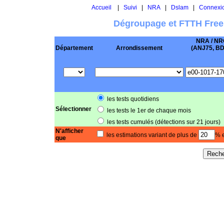
Accueil
|
Suivi
|
NRA
|
Dslam
|
Connexi
Dégroupage et FTTH Free
NRA / NR
Département
Arrondissement
(ANJ75, BD .
les tests quotidiens
Sélectionner
les tests le 1er de chaque mois
les tests cumulés (détections sur 21 jours)
N'afficher
les estimations variant de plus de
% e
que