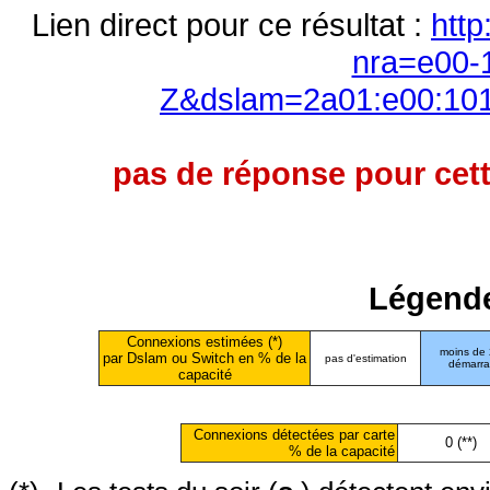
Lien direct pour ce résultat :
http
nra=e00-
Z&dslam=2a01:e00:101
pas de réponse pour cett
Légende
Connexions estimées (*)
moins de
par Dslam ou Switch en % de la
pas d'estimation
démarr
capacité
Connexions détectées par carte
0 (**)
% de la capacité