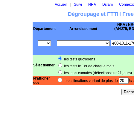
Accueil
|
Suivi
|
NRA
|
Dslam
|
Connexi
Dégroupage et FTTH Free
NRA / NR
Département
Arrondissement
(ANJ75, BD .
les tests quotidiens
Sélectionner
les tests le 1er de chaque mois
les tests cumulés (détections sur 21 jours)
N'afficher
les estimations variant de plus de
% e
que