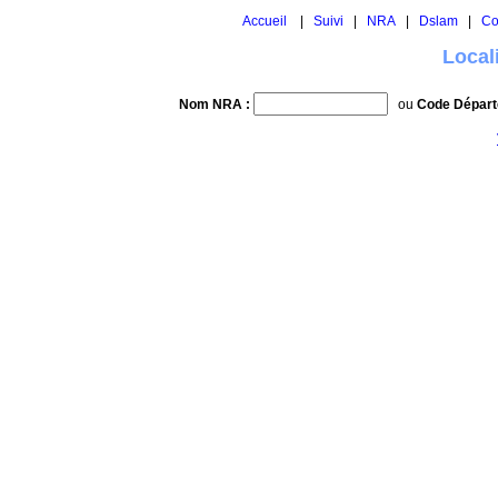
Accueil
|
Suivi
|
NRA
|
Dslam
|
Co
Local
Nom NRA :
ou
Code Départ