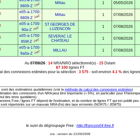
Millau
1
05/05/2026
8809-Z
e05-a-1700-
Millau
1
07/08/2026
8809-Z
e05-a-1700-
ST GEORGES DE
1
07/08/2026
LUZENCON
90a-Z
e05-a-1700-
SEVERAC LE
1
07/08/2026
CHATEAU
959f-Z
e05-a-1700-
MILLAU
1
07/08/2026
9a0a-Z
Au
07/08/26
:
14
NRA/NRO sélectionné(s) -
15
Dslam
87 100
lignes FT
al des connexions estimées pour la sélection :
3 575
- soit environ
4.1 %
des lignes
 sont des estimations quotidiennes (voir la
méthode de calcul des connexions estimées
)
estimation des connexions d'un NRA peut être importante (> 5%), en particulier pour l\'historiq
ul des tests quotidiens).
exions Free / lignes FT dépend de l'estimation, et du nombre de lignes FT qui est publié peu
 sont répertoriés sur un mauvais NRA d'où des taux erronnés (NOR75 / JEM75)
le suivi du dégroupage Free :
http://francois04.free.fr
nra - version du 21/09/2008