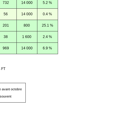
732
14 000
5.2 %
56
14 000
0.4 %
201
800
25.1 %
38
1 600
2.4 %
969
14 000
6.9 %
 FT
ue avant octobre
 souvent