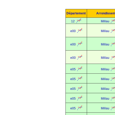
Département
Arrondisse
12
Millau
e00
Millau
e00
Millau
e00
Millau
e05
Millau
e05
Millau
e05
Millau
e05
Millau
e05
Millau