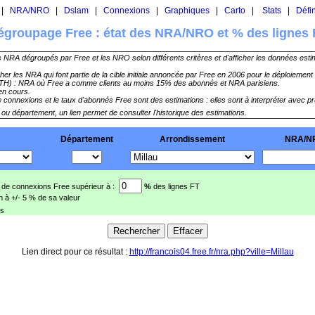
|
NRA/NRO
|
Dslam
|
Connexions
|
Graphiques
|
Carto
|
Stats
|
Défin
égroupage Free : état des NRA/NRO et % des lignes 
s NRA dégroupés par Free et les NRO selon différents critères et d'afficher les données est
cher les NRA qui font partie de la cible initiale annoncée par Free en 2006 pour le déploieme
TTH) : NRA où Free a comme clients au moins 15% des abonnés et NRA parisiens.
 en cours.
 connexions et le taux d'abonnés Free sont des estimations : elles sont à interpréter avec p
u département, un lien permet de consulter l'historique des estimations.
Département
Arrondissement
NRA/N
 de connexions Free supérieur à :
%
des lignes FT
n à +/- 5 % de sa valeur
is
Lien direct pour ce résultat :
http://francois04.free.fr/nra.php?ville=Millau