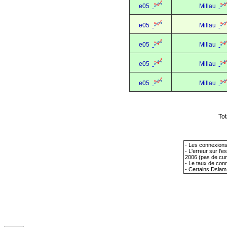
e05
Millau
e05
Millau
e05
Millau
e05
Millau
e05
Millau
Tot
- Les connexions
- L'erreur sur l'
2006 (pas de cum
- Le taux de conn
- Certains Dslam