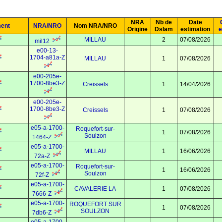
NRA
Nb de
Date
ment
NRA/NRO
Nom NRA/NRO
Origine
Dslam
estimation
e
MILLAU
2
07/08/2026
mil12
e00-13-
1704-a81a-Z
MILLAU
1
07/08/2026
e00-205e-
1700-8be3-Z
Creissels
1
14/04/2026
e00-205e-
1700-8be3-Z
Creissels
1
07/08/2026
e05-a-1700-
Roquefort-sur-
1
07/08/2026
Soulzon
1464-Z
e05-a-1700-
MILLAU
1
16/06/2026
72a-Z
e05-a-1700-
Roquefort-sur-
1
16/06/2026
Soulzon
72f-Z
e05-a-1700-
CAVALERIE LA
1
07/08/2026
7666-Z
e05-a-1700-
ROQUEFORT SUR
1
07/08/2026
SOULZON
7db6-Z
e05-a-1700-