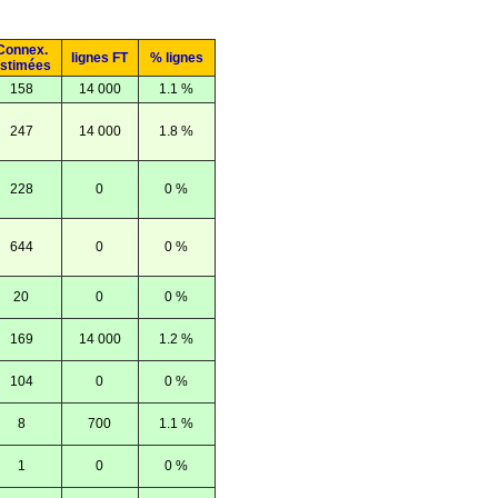
Connex.
lignes FT
% lignes
stimées
158
14 000
1.1 %
247
14 000
1.8 %
228
0
0 %
644
0
0 %
20
0
0 %
169
14 000
1.2 %
104
0
0 %
8
700
1.1 %
1
0
0 %