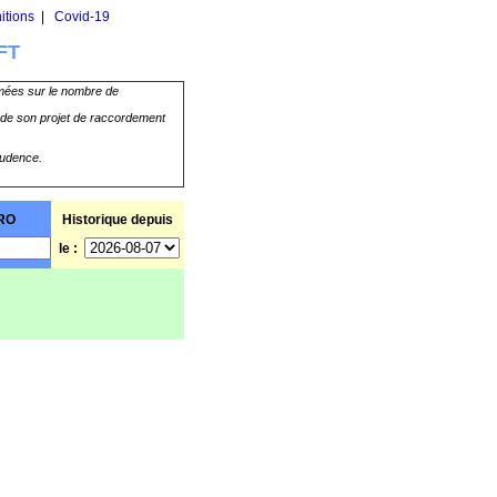
itions
|
Covid-19
FT
imées sur le nombre de
nt de son projet de raccordement
rudence.
RO
Historique depuis
le :