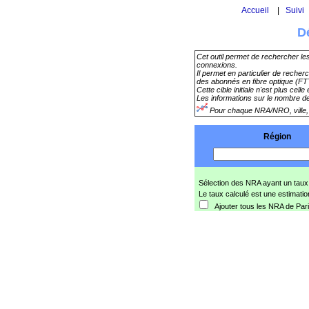
Accueil
|
Suivi
D
Cet outil permet de rechercher le
connexions.
Il permet en particulier de recher
des abonnés en fibre optique (F
Cette cible initiale n'est plus celle
Les informations sur le nombre de
Pour chaque NRA/NRO, ville, o
Région
Sélection des NRA ayant un taux
Le taux calculé est une estimatio
Ajouter tous les NRA de Par