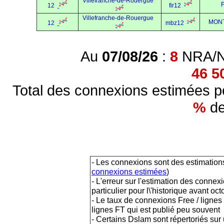
Villefranche-de-Rouergue
12
fir12
Villefranche-de-Rouergue
MON
12
mbz12
Au
07/08/26
:
8
NRA/NR
46 5
Total des connexions estimées po
%
de
- Les connexions sont des estimations
connexions estimées
)
- L'erreur sur l'estimation des conne
particulier pour l\'historique avant o
- Le taux de connexions Free / lignes
lignes FT qui est publié peu souvent
- Certains Dslam sont répertoriés s