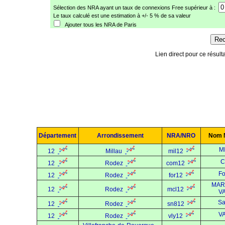
Sélection des NRA ayant un taux de connexions Free supérieur à :
Le taux calculé est une estimation à +/- 5 % de sa valeur
Ajouter tous les NRA de Paris
Lien direct pour ce résulta
Département
Arrondissement
NRA/NRO
Nom 
M
12
Millau
mil12
C
12
Rodez
com12
Fo
12
Rodez
for12
MAR
12
Rodez
mcl12
V
Sa
12
Rodez
sn812
V
12
Rodez
vly12