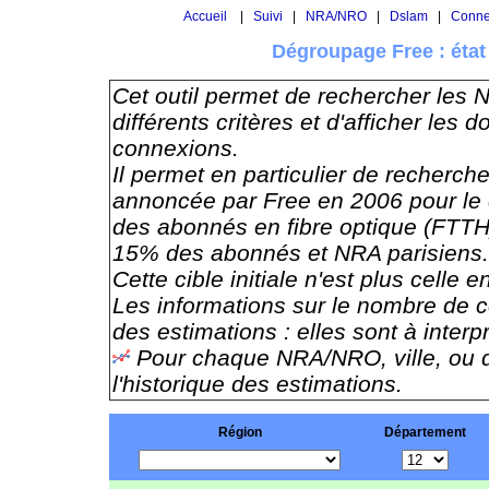
Accueil
|
Suivi
|
NRA/NRO
|
Dslam
|
Conne
Dégroupage Free : éta
Cet outil permet de rechercher les
différents critères et d'afficher le
connexions.
Il permet en particulier de rechercher
annoncée par Free en 2006 pour le 
des abonnés en fibre optique (FTT
15% des abonnés et NRA parisiens.
Cette cible initiale n'est plus celle e
Les informations sur le nombre de c
des estimations : elles sont à inter
Pour chaque NRA/NRO, ville, ou d
l'historique des estimations.
Région
Département