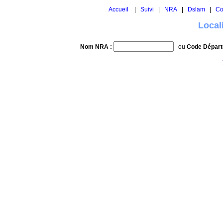
Accueil
|
Suivi
|
NRA
|
Dslam
|
Co
Local
Nom NRA :
ou
Code Départ