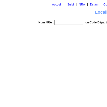
Accueil
|
Suivi
|
NRA
|
Dslam
|
Co
Local
Nom NRA :
ou
Code Départ